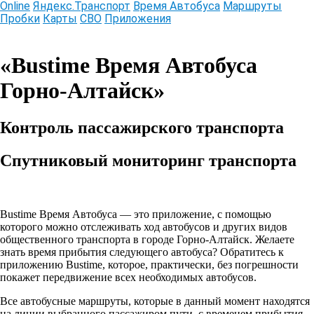
Online
Яндекс.Транспорт
Время Автобуса
Маршруты
Пробки
Карты
СВО
Приложения
Информационный online сервис
«Bustime Время Автобуса
Горно-Алтайск»
Контроль пассажирского транспорта
Спутниковый мониторинг транспорта
Bustime Время Автобуса
— это приложение, с помощью
которого можно отслеживать ход автобусов и других видов
общественного транспорта в городе Горно-Алтайск. Желаете
знать время прибытия следующего автобуса? Обратитесь к
приложению Bustime, которое, практически, без погрешности
покажет передвижение всех необходимых автобусов.
Все автобусные маршруты
, которые в данный момент находятся
на линии выбранного пассажиром пути, с временем прибытия