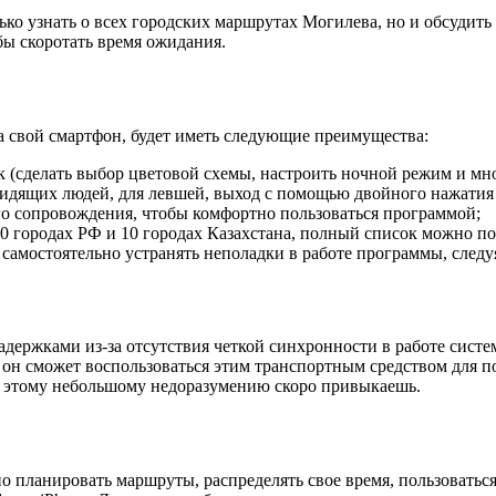
ко узнать о всех городских маршрутах Могилева, но и обсудит
бы скоротать время ожидания.
а свой смартфон, будет иметь следующие преимущества:
 (сделать выбор цветовой схемы, настроить ночной режим и мн
идящих людей, для левшей, выход с помощью двойного нажатия 
го сопровождения, чтобы комфортно пользоваться программой;
 100 городах РФ и 10 городах Казахстана, полный список можно п
 самостоятельно устранять неполадки в работе программы, след
держками из-за отсутствия четкой синхронности в работе систе
о он сможет воспользоваться этим транспортным средством для п
 К этому небольшому недоразумению скоро привыкаешь.
о планировать маршруты, распределять свое время, пользовать