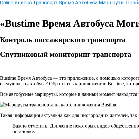
Online
Яндекс.Транспорт
Время Автобуса
Маршруты
Проб
Информационный online сервис
«Bustime Время Автобуса Мог
Контроль пассажирского транспорта
Спутниковый мониторинг транспорта
Bustime Время Автобуса
— это приложение, с помощью которого 
следующего автобуса? Обратитесь к приложению Bustime, котор
Все автобусные маршруты
, которые в данный момент находятся
Такая информация актуальна как для иногородних жителей, так 
Важно отметить!
Движение некоторых видов общественног
остановке.