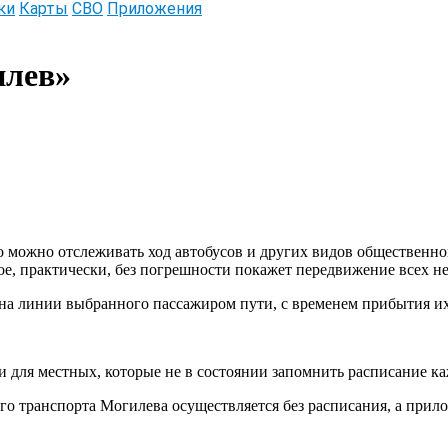
ки
Карты
СВО
Приложения
илев»
можно отслеживать ход автобусов и других видов общественног
ое, практически, без погрешности покажет передвижение всех н
 на линии выбранного пассажиром пути, с временем прибытия и
и для местных, которые не в состоянии запомнить расписание ка
о транспорта Могилева осуществляется без расписания, а прил