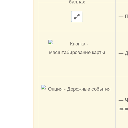
— П
— Д
— Ч
вкл