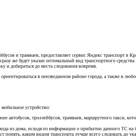
бусов и трамваев, предоставляет сервис Яндекс транспорт в К
 сразу же будет указан оптимальный вид транспортного средства
вку и добираться до места следования вовремя.
риентироваться в неизведанном районе города, а также в любом 
 мобильное устройство:
ие автобусов, троллейбусов, трамваев, маршрутного такси, ко
ода из дома, исходя из информации о прибытии данного ТС на
т понять, каким видом транспорта лучше всего следовать до указ